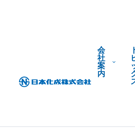
会
社
案
内