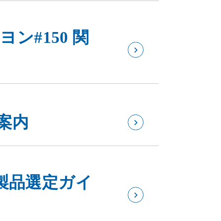
ン#150 関
案内
製品選定ガイ