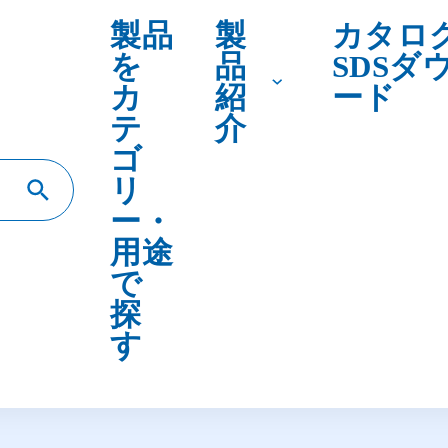
テ
介
ゴ
リ
ー・
用途
で
探
す