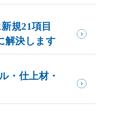
新規21項目
に解決します
イル・仕上材・
成。「NSグラ