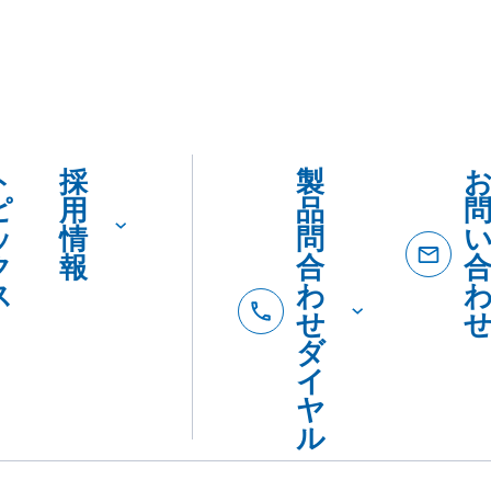
ト
採
製
ピ
用
品
ッ
情
問
ク
報
合
ス
わ
せ
ダ
イ
ヤ
ル
製品
製
カタロ
を
品
SDSダ
カ
紹
ード