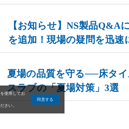
【お知らせ】NS製品Q&Aに
を追加！現場の疑問を迅速
eを使用してお
同意する
夏場の品質を守る──床タ
ください。
スラブの「夏場対策」3選
実はこんな現場にも日本化