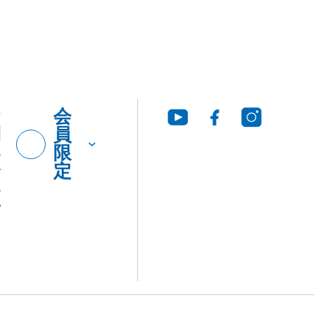
お
会
問
員
い
限
合
定
わ
せ
グ・
製品
工法
ウンロ
Q&A
につ
いて