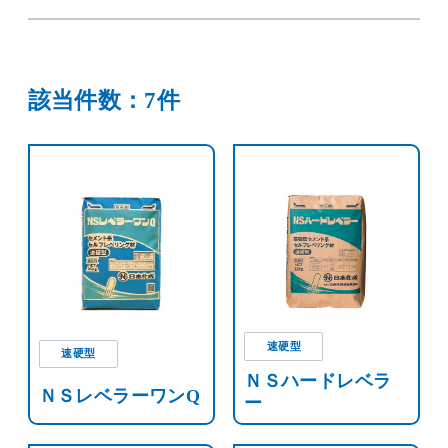
該当件数：7件
速硬型
速硬型
ＮＳハードレベラ
ＮＳレベラーワンQ
ー