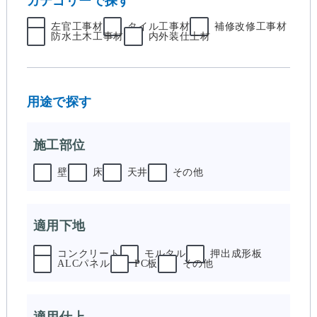
カテゴリーで探す
左官工事材
タイル工事材
補修改修工事材
防水土木工事材
内外装仕上材
用途で探す
施工部位
壁
床
天井
その他
適用下地
コンクリート
モルタル
押出成形板
ALCパネル
PC板
その他
適用仕上