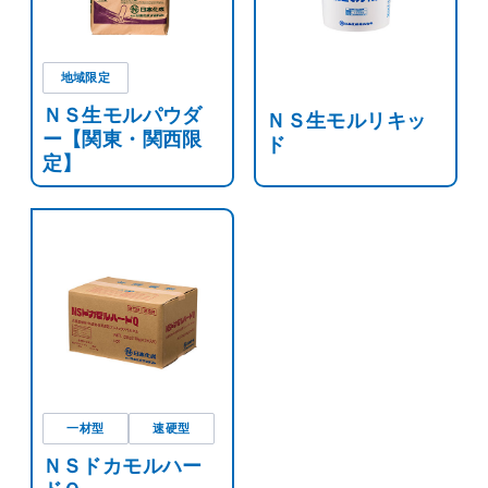
地域限定
ＮＳ生モルパウダ
ＮＳ生モルリキッ
ー【関東・関西限
ド
定】
一材型
速硬型
ＮＳドカモルハー