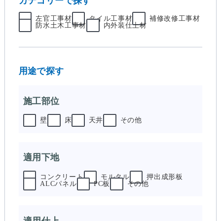
カテゴリーで探す
左官工事材
タイル工事材
補修改修工事材
防水土木工事材
内外装仕上材
用途で探す
施工部位
壁
床
天井
その他
適用下地
コンクリート
モルタル
押出成形板
ALCパネル
PC板
その他
適用仕上