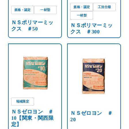
規格・認定
工法仕様
規格・認定
一材型
一材型
ＮＳポリマーミッ
ＮＳポリマーミッ
クス ＃50
クス ＃300
地域限定
ＮＳゼロヨン ＃
ＮＳゼロヨン ＃
10【関東・関西限
20
定】