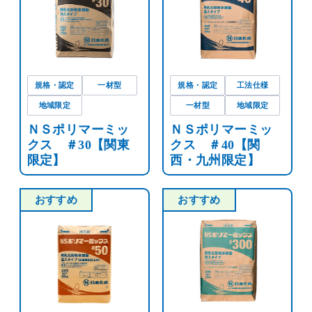
規格・認定
一材型
規格・認定
工法仕様
地域限定
一材型
地域限定
ＮＳポリマーミッ
ＮＳポリマーミッ
クス ＃30【関東
クス ＃40【関
限定】
西・九州限定】
おすすめ
おすすめ