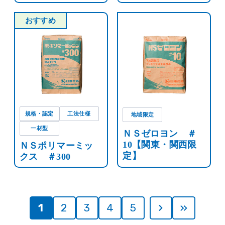
おすすめ
規格・認定
工法仕様
地域限定
一材型
ＮＳゼロヨン ＃
10【関東・関西限
ＮＳポリマーミッ
定】
クス ＃300
1
2
3
4
5