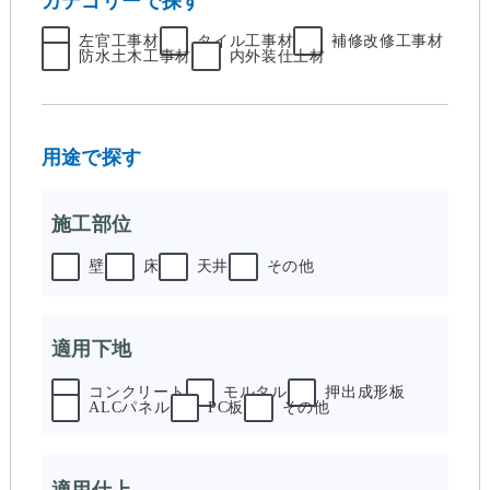
カテゴリーで探す
左官工事材
タイル工事材
補修改修工事材
防水土木工事材
内外装仕上材
用途で探す
施工部位
壁
床
天井
その他
適用下地
コンクリート
モルタル
押出成形板
ALCパネル
PC板
その他
適用仕上