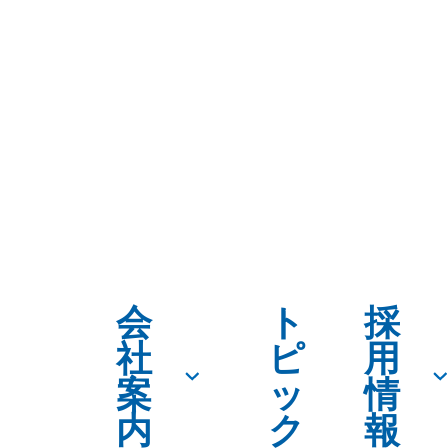
会
ト
採
社
ピ
用
案
ッ
情
内
ク
報
ス