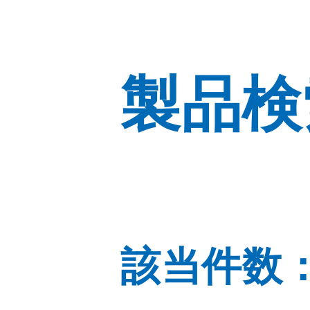
製品検
当社のウェブサイトは、利便性、品質維持・向上を目的に、Cooki
おります。
Cookieの利用に同意頂ける場合は、「同意する」ボタンを押して
該当件数：
左
官