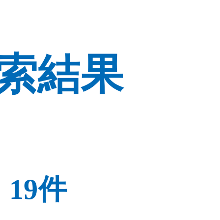
索結果
eを使用して
同意す
る
ください。
19件