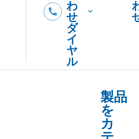
製品
を
カ
テ
ゴ
リ
ー・
用途
で
探