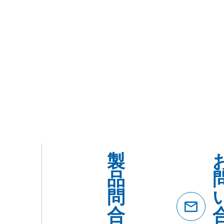
製
品
問
合
わ
せ
ダ
イ
ヤ
ル