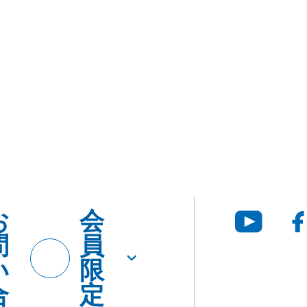
お
会
問
員
い
限
合
定
わ
せ