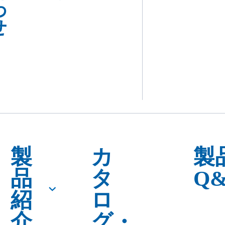
製
カ
製
品
タ
Q
紹
ロ
介
グ・
SDS
ダ
ウ
ン
ロー
ド