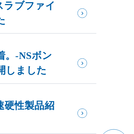
Sスラブファイ
た
。-NSボン
開しました
速硬性製品紹