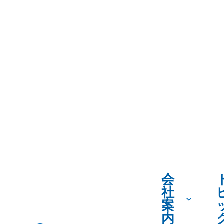
会
社
案
内