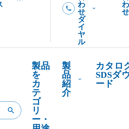
テ
介
ゴ
リ
ー・
用途
で
探
す