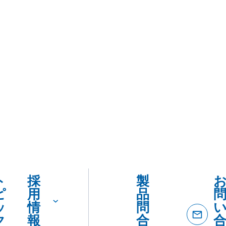
ト
採
製
ピ
用
品
ッ
情
問
ク
報
合
ス
わ
せ
ダ
イ
ヤ
ル
製品
製
カタロ
を
品
SDSダ
カ
紹
ード