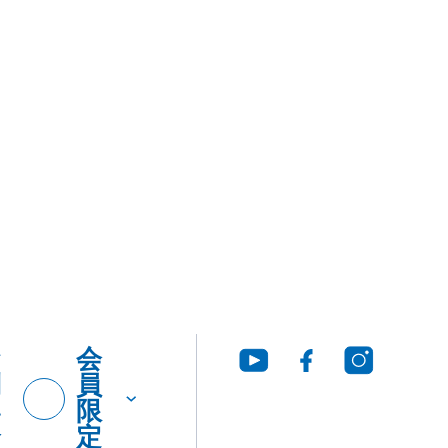
お
会
問
員
い
限
合
定
わ
せ
グ・
製品
工法
ウンロ
Q&A
につ
いて