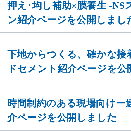
押え･均し補助×膜養生 -N
ン紹介ページを公開しまし
下地からつくる、確かな接着
eを使用してお
ドセメント紹介ページを公
同意する
ください。
時間制約のある現場向けー
介ページを公開しました