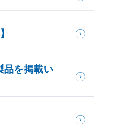
月】
製品を掲載い