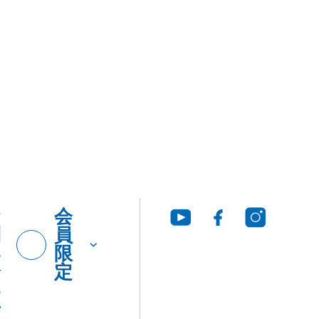
お
会
問
員
い
限
合
定
わ
せ
グ・
製品
工法
ウンロ
Q&A
につ
いて