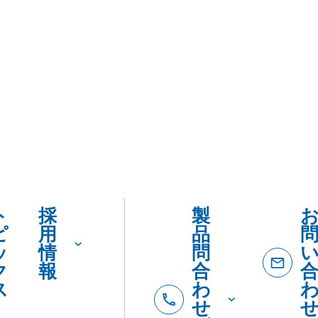
ト
採
製
ピ
用
品
ッ
情
問
ク
報
合
ス
わ
せ
ダ
イ
ヤ
ル
製品
製
カタロ
を
品
SDSダ
カ
紹
ード