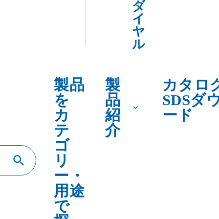
テ
介
ゴ
リ
ー・
用途
で
探
す