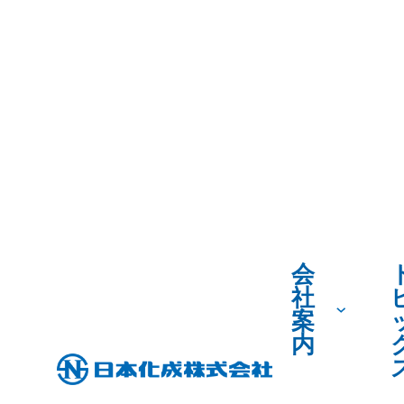
会
社
案
内