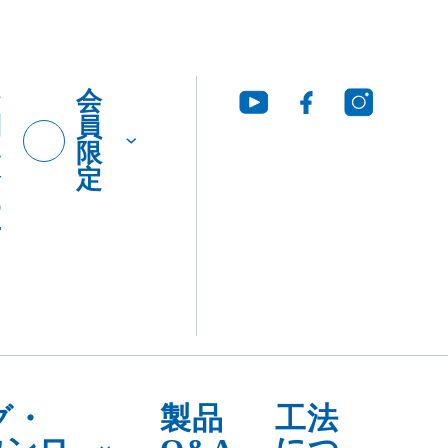
お
会
問
員
い
限
合
定
わ
せ
グ・
製品
工法
ウンロ
Q&A
につ
いて