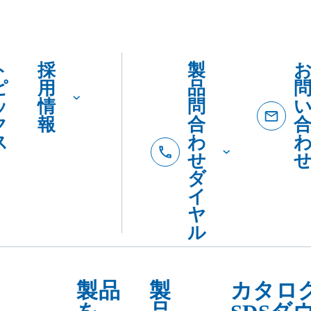
ト
採
製
ピ
用
品
ッ
情
問
ク
報
合
ス
わ
せ
ダ
イ
ヤ
ル
製品
製
カタロ
を
品
SDSダ
カ
紹
ード