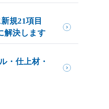
新規21項目
に解決します
イル・仕上材・
成。「NSグラ