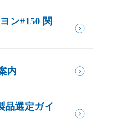
ン#150 関
案内
製品選定ガイ