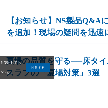
【お知らせ】NS製品Q&Aに
を追加！現場の疑問を迅速
eを使用してお
同意する
夏場の品質を守る──床タ
ください。
スラブの「夏場対策」3選
実はこんな現場にも日本化