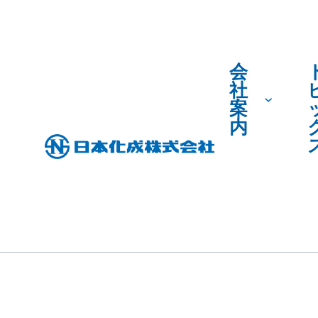
会
社
案
内