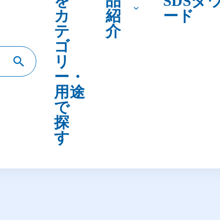
テ
介
ゴ
リ
ー・
用途
で
探
す