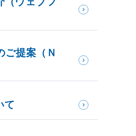
のご提案（Ｎ
いて