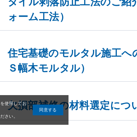
ォーム工法）
住宅基礎のモルタル施工へ
Ｓ幅木モルタル）
eを使用してお
同意する
ください。
欠損部補修の材料選定につ