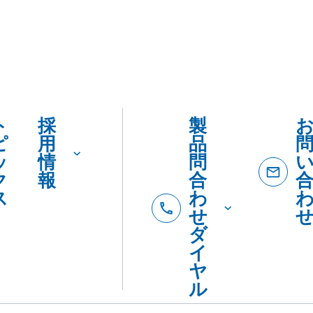
ト
採
製
ピ
用
品
ッ
情
問
ク
報
合
ス
わ
せ
ダ
イ
ヤ
ル
製品
製
カタロ
を
品
SDSダ
カ
紹
ード