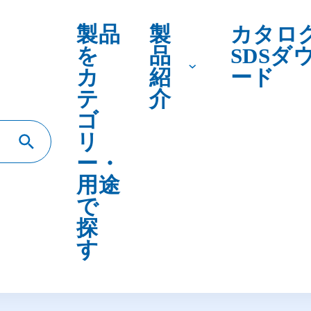
テ
介
ゴ
リ
ー・
用途
で
探
す