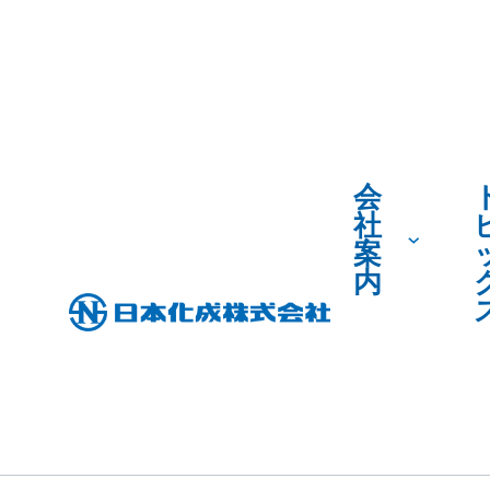
会
社
案
内