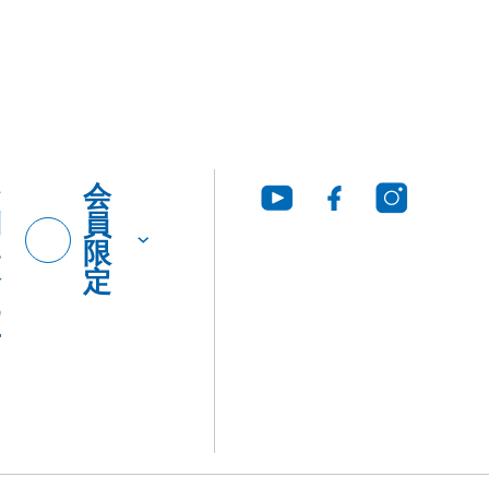
お
会
問
員
い
限
合
定
わ
せ
グ・
製品
工法
ウンロ
Q&A
につ
いて