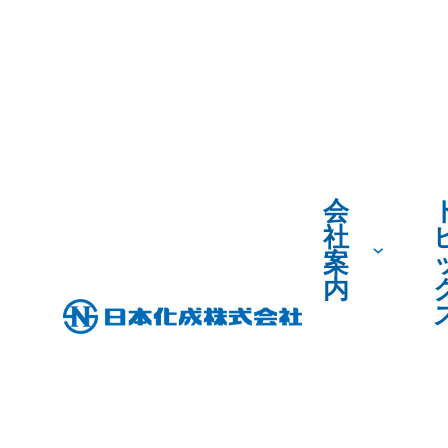
会
社
案
内