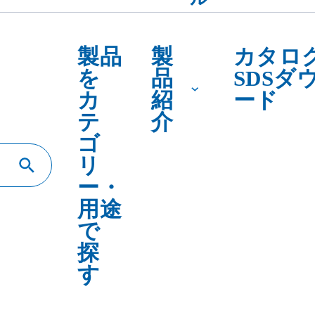
テ
介
ゴ
リ
ー・
用途
で
探
す