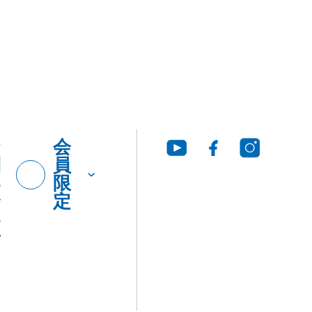
お
会
問
員
い
限
合
定
わ
せ
グ・
製品
工法
ウンロ
Q&A
につ
いて