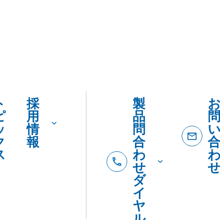
ト
採
製
ピ
用
品
ッ
情
問
ク
報
合
ス
わ
せ
ダ
イ
ヤ
ル
製品
製
カタロ
を
品
SDSダ
カ
紹
ード