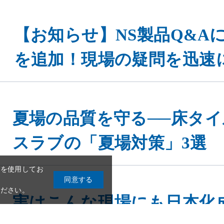
【お知らせ】NS製品Q&Aに
を追加！現場の疑問を迅速
eを使用してお
同意する
夏場の品質を守る──床タ
ください。
スラブの「夏場対策」3選
実はこんな現場にも日本化