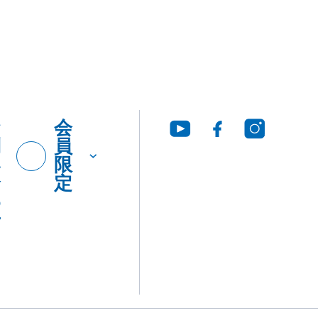
お
会
問
員
い
限
合
定
わ
せ
グ・
製品
工法
ウンロ
Q&A
につ
いて