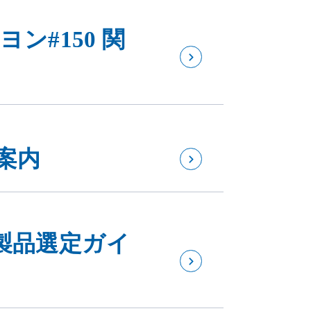
ン#150 関
案内
製品選定ガイ