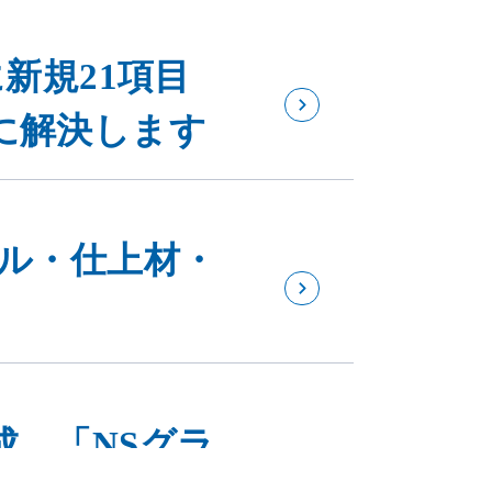
新規21項目
に解決します
イル・仕上材・
成。「NSグラ