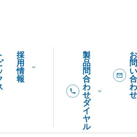
ト
採
製
ピ
用
品
ッ
情
問
ク
報
合
ス
わ
せ
ダ
イ
ヤ
ル
製品
製
カタロ
を
品
SDSダ
カ
紹
ード