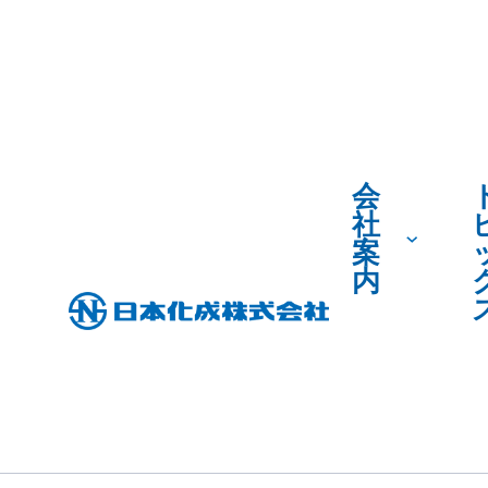
会
社
案
内