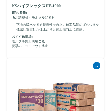
NSハイフレックスHF-1000
用途/役割:
吸水調整材・モルタル混和材
下地の吸水を抑え接着性を向上。施工品質のばらつきを
低減し安定した仕上がりと施工性向上に貢献。
おすすめ現場:
モルタル施工現場全般
夏季のドライアウト防止
→