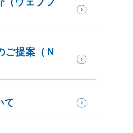
のご提案（Ｎ
いて