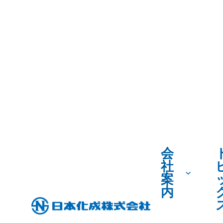
会
社
案
内