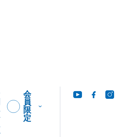
お
会
問
員
い
限
合
定
わ
せ
グ・
製品
工法
ウンロ
Q&A
につ
いて