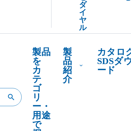
テ
介
ゴ
リ
ー・
用途
で
探
す