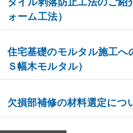
ォーム工法）
住宅基礎のモルタル施工へ
Ｓ幅木モルタル）
eを使用してお
同意する
ください。
欠損部補修の材料選定につ