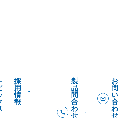
ト
採
製
ピ
用
品
ッ
情
問
ク
報
合
ス
わ
せ
ダ
イ
ヤ
ル
製品
製
カタロ
を
品
SDSダ
カ
紹
ード