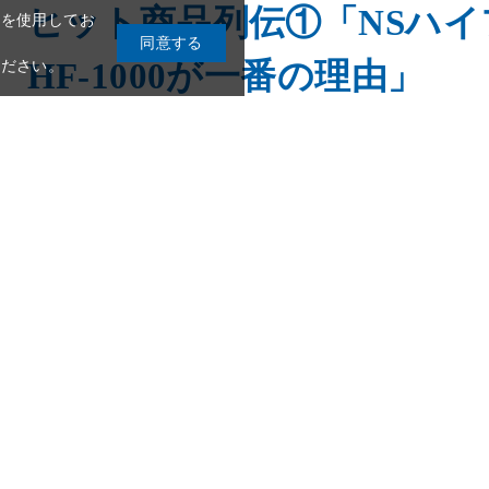
ヒット商品列伝①「NSハ
HF-1000が一番の理由」
職人 木村 哲史 『パート
本化成を語る』
9
10
11
12
13