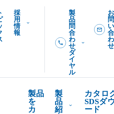
テ
介
ゴ
リ
ー・
用途
で
探
す