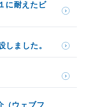
１に耐えたビ
設しました。
介（ウェブフ