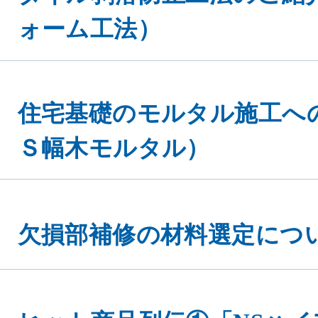
ォーム工法）
住宅基礎のモルタル施工へ
Ｓ幅木モルタル）
eを使用してお
同意する
ください。
欠損部補修の材料選定につ