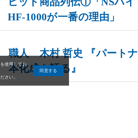
ヒット商品列伝①「NSハ
HF-1000が一番の理由」
職人 木村 哲史 『パート
本化成を語る』
9
10
11
12
13