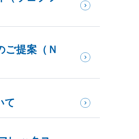
のご提案（Ｎ
いて