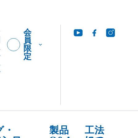
お
会
問
員
い
限
合
定
わ
せ
グ・
製品
工法
ウンロ
Q&A
につ
いて