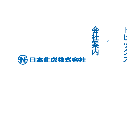
会
社
案
内