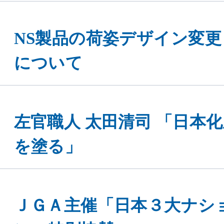
NS製品の荷姿デザイン変更
について
左官職人 太田清司 「日本
を塗る」
ＪＧＡ主催「日本３大ナシ
ン」特別協賛