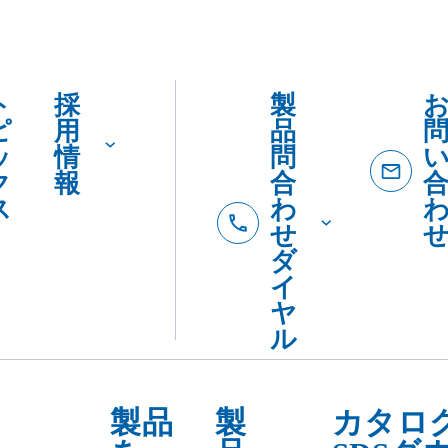
ト
採
製
ピ
用
品
ッ
情
問
ク
報
合
ス
わ
せ
ダ
イ
ヤ
ル
製品
製
カタロ
を
品
SDSダ
カ
紹
ード