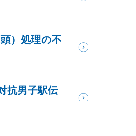
の頭）処理の不
県対抗男子駅伝
て