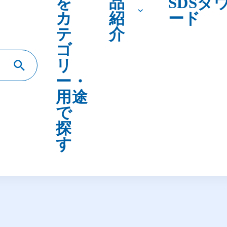
テ
介
ゴ
リ
ー・
用途
で
探
す