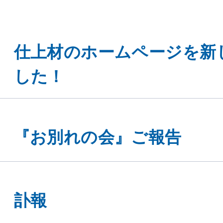
仕上材のホームページを新
した！
『お別れの会』ご報告
訃報