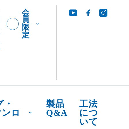
お
会
問
員
い
限
合
定
わ
せ
グ・
製品
工法
ウンロ
Q&A
につ
いて