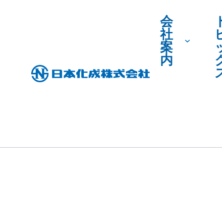
会
社
案
内