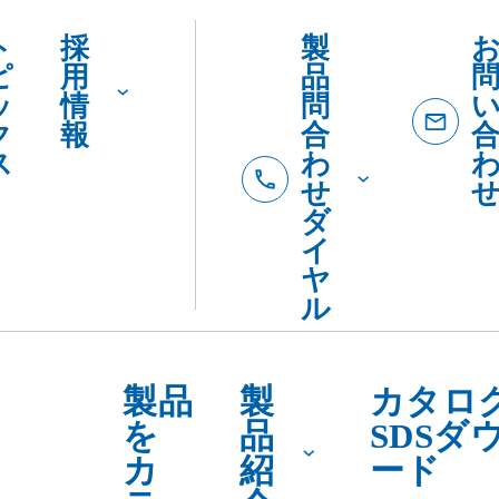
ト
採
製
ピ
用
品
ッ
情
問
ク
報
合
ス
わ
せ
ダ
イ
ヤ
ル
製品
製
カタロ
を
品
SDSダ
カ
紹
ード