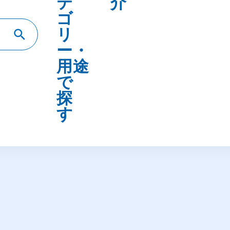
テ
介
ゴ
リ
ー・
用途
で
探
す