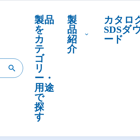
テ
介
ゴ
リ
ー・
用途
で
探
す