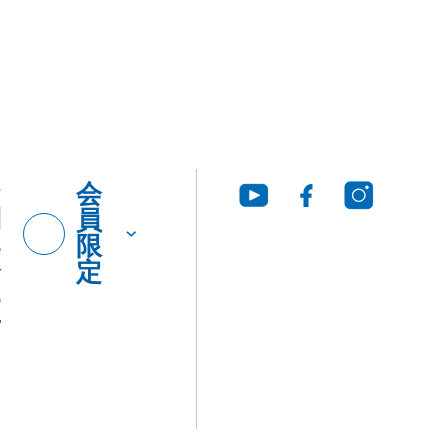
お
会
問
員
い
限
合
定
わ
せ
グ・
製品
工法
ウンロ
Q&A
につ
いて