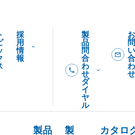
ト
採
製
ピ
用
品
ッ
情
問
ク
報
合
ス
わ
せ
ダ
イ
ヤ
ル
製品
製
カタロ
を
品
SDSダ
カ
紹
ード