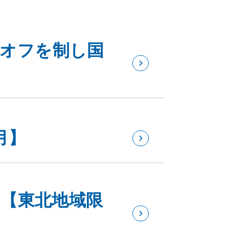
ーオフを制し国
月】
0 【東北地域限