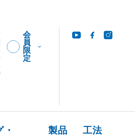
お
会
問
員
い
限
合
定
わ
せ
グ・
製品
工法
ウンロ
Q&A
につ
いて