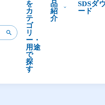
テ
介
ゴ
リ
ー・
用途
で
探
す