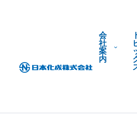
会
社
案
内