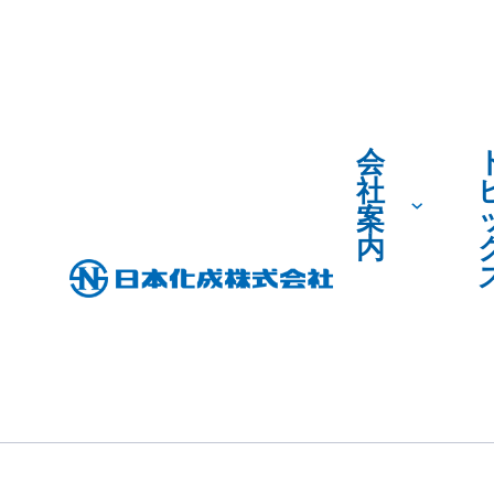
会
社
案
内