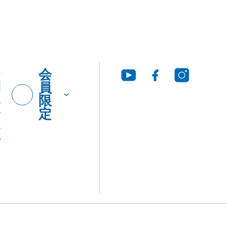
お
会
問
員
い
限
合
定
わ
せ
グ・
製品
工法
ウンロ
Q&A
につ
いて