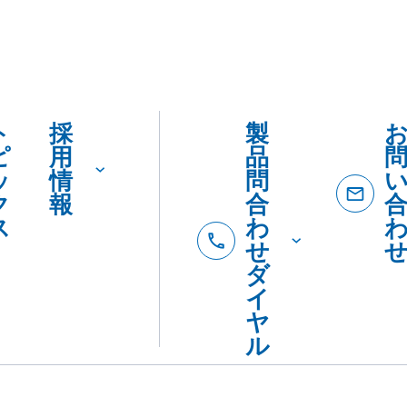
ト
採
製
ピ
用
品
ッ
情
問
ク
報
合
ス
わ
せ
ダ
イ
ヤ
ル
製品
製
カタロ
を
品
SDSダ
カ
紹
ード