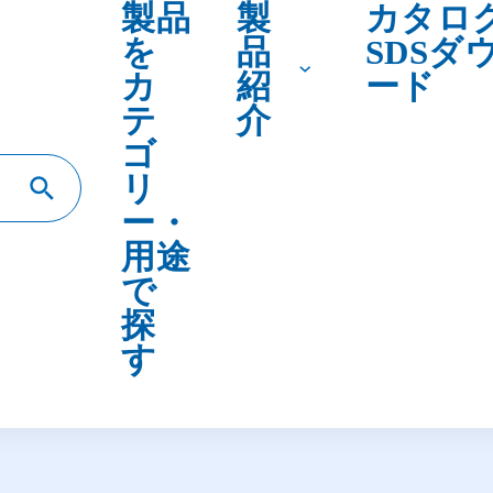
テ
介
ゴ
リ
ー・
用途
で
探
す