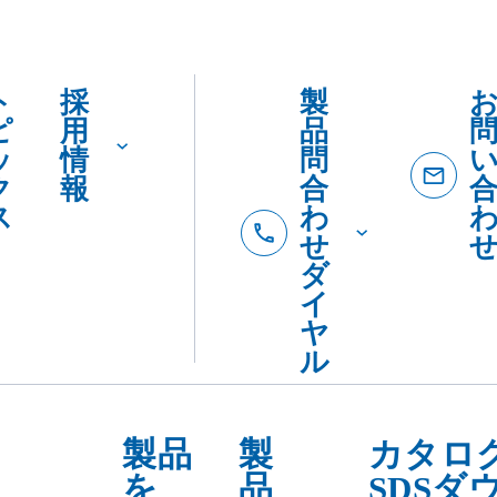
テ
介
ゴ
リ
ー・
用途
で
探
す