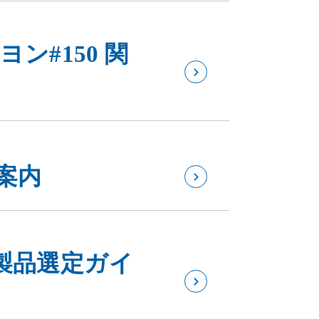
ン#150 関
案内
製品選定ガイ