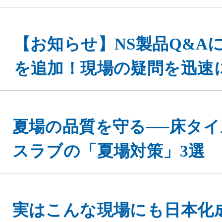
【お知らせ】NS製品Q&Aに
を追加！現場の疑問を迅速
eを使用してお
同意する
夏場の品質を守る──床タ
ください。
スラブの「夏場対策」3選
実はこんな現場にも日本化