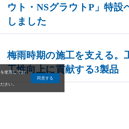
ウト・NSグラウトP」特設
しました
梅雨時期の施工を支える。
工性向上に貢献する3製品
1
2
3
4
5