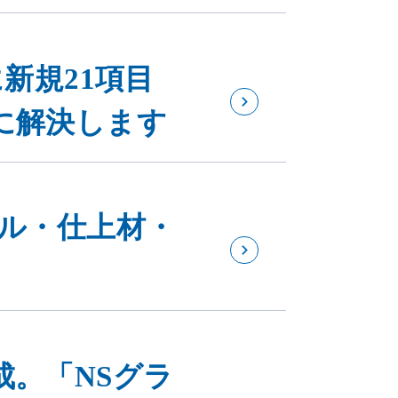
新規21項目
に解決します
イル・仕上材・
成。「NSグラ