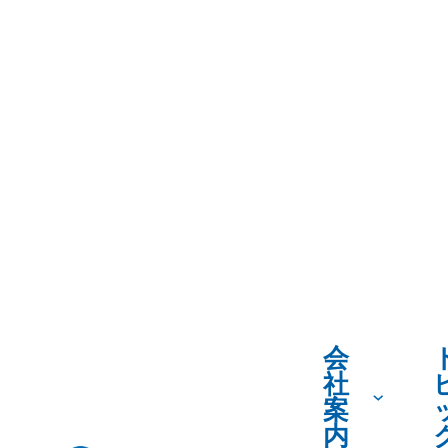
会
社
案
内