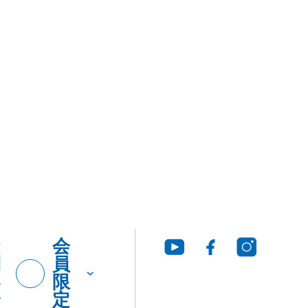
お
会
問
員
い
限
合
定
わ
せ
グ・
製品
工法
ウンロ
Q&A
につ
いて