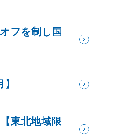
ーオフを制し国
月】
0 【東北地域限