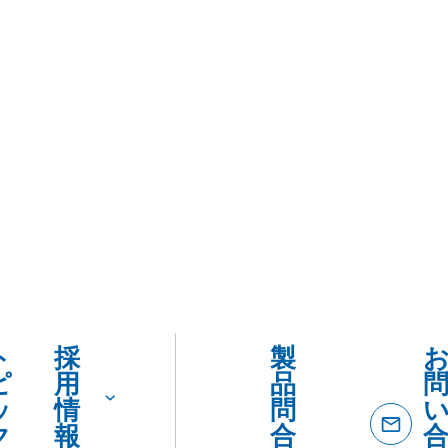
ト
採
製
ピ
用
品
ッ
情
問
ク
報
合
ス
わ
せ
ダ
イ
ヤ
ル
製品
製
カタロ
を
品
SDSダ
カ
紹
ード