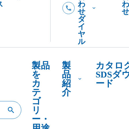
テ
介
ゴ
リ
ー・
用途
で
探
す