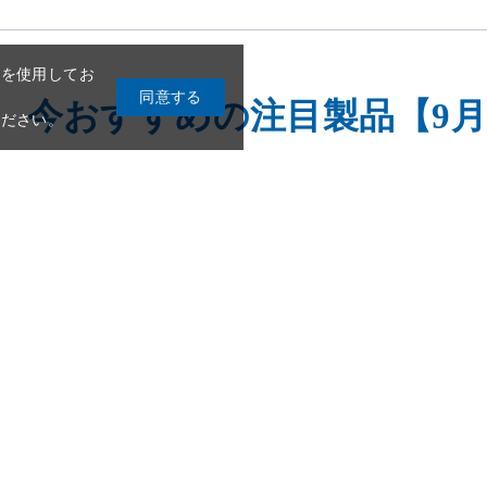
今おすすめの注目製品【9
2
3
4
5
6