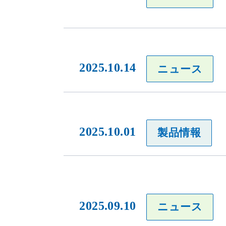
2025.10.14
ニュース
当社のウェブサイトは、利便性、品質維持・向上を目的に、Cooki
ります。
2025.10.01
製品情報
Cookieの利用に同意頂ける場合は、「同意する」ボタンを押して
2025.09.10
ニュース