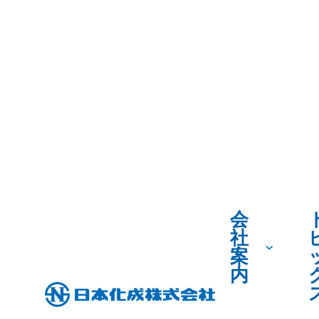
会
社
案
内