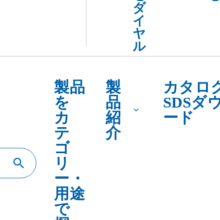
テ
介
ゴ
リ
ー・
用途
で
探
す