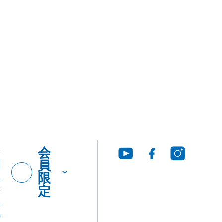
お
会
問
員
い
限
合
定
わ
せ
グ・
製品
工法
ウンロ
Q&A
につ
いて