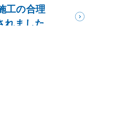
施工の合理
されました
自動応答シス
｜代表製品3選