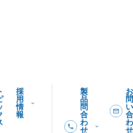
ト
採
製
ピ
用
品
ッ
情
問
ク
報
合
ス
わ
せ
ダ
イ
ヤ
ル
製品
製
カタロ
を
品
SDSダ
カ
紹
ード