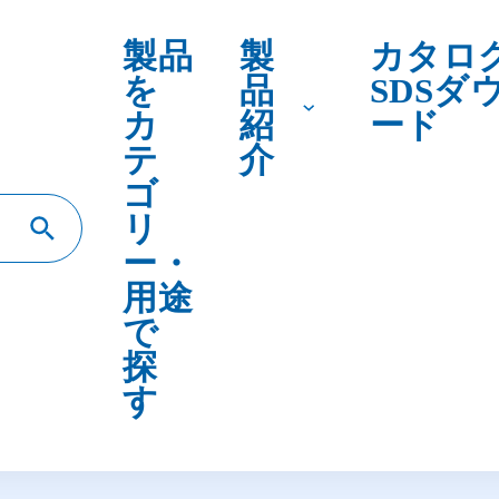
テ
介
ゴ
リ
ー・
用途
で
探
す