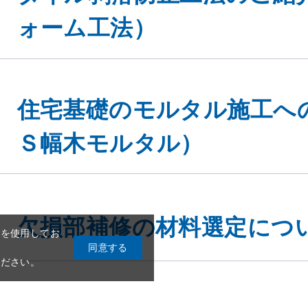
ォーム工法）
住宅基礎のモルタル施工へ
Ｓ幅木モルタル）
eを使用してお
同意する
ください。
欠損部補修の材料選定につ