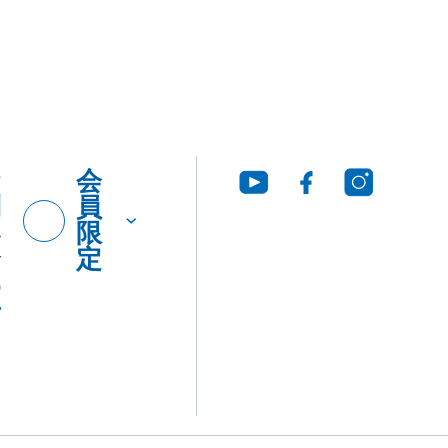
お
会
問
員
い
限
合
定
わ
せ
グ・
製品
工法
ウンロ
Q&A
につ
いて