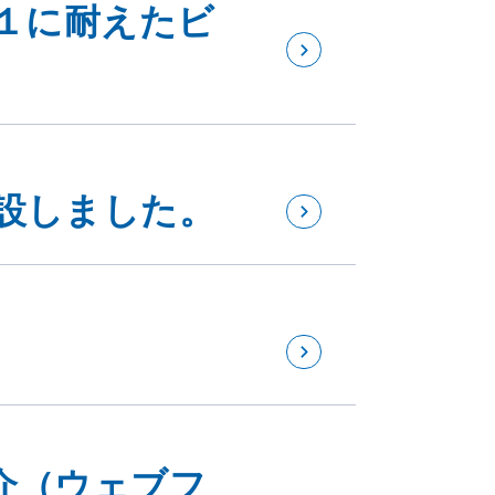
１に耐えたビ
設しました。
介（ウェブフ