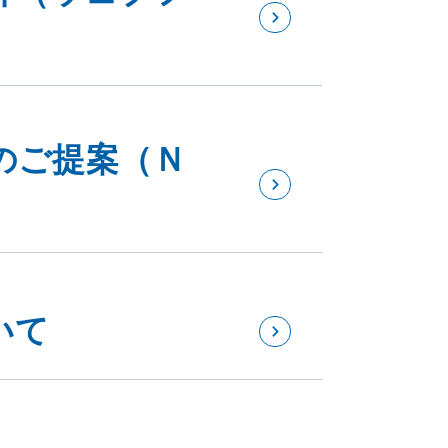
のご提案（Ｎ
いて