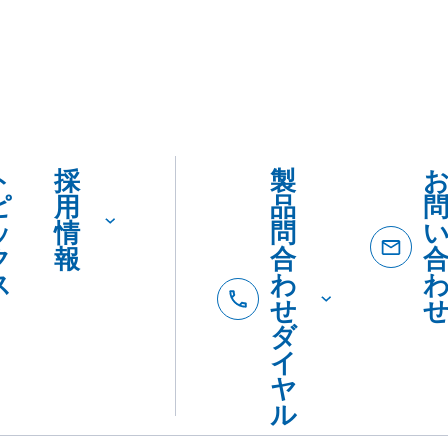
ト
採
製
ピ
用
品
ッ
情
問
ク
報
合
ス
わ
せ
ダ
イ
ヤ
ル
製品
製
カタロ
を
品
SDSダ
カ
紹
ード