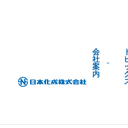
会
社
案
内