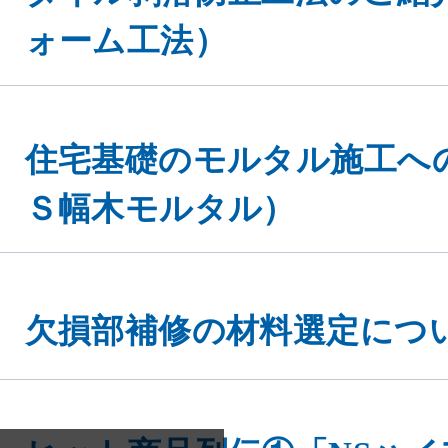
ォーム工法）
住宅基礎のモルタル施工へ
Ｓ幅木モルタル）
eを使用してお
同意する
ください。
欠損部補修の材料選定につ