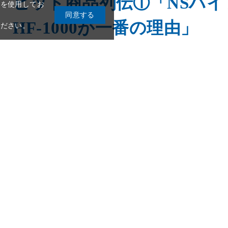
ヒット商品列伝①「NSハ
HF-1000が一番の理由」
職人 木村 哲史 『パート
本化成を語る』
9
10
11
12
13