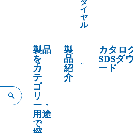
テ
介
ゴ
リ
ー・
用途
で
探
す