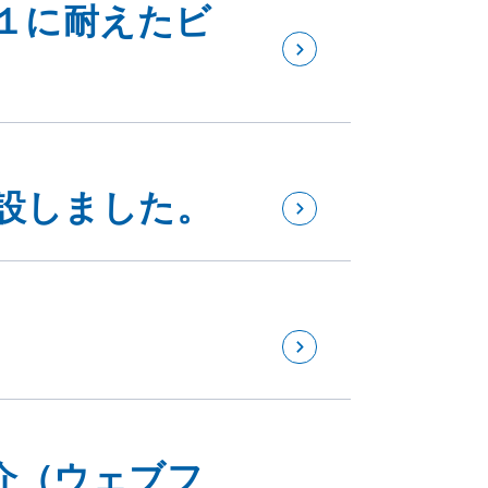
１に耐えたビ
設しました。
介（ウェブフ