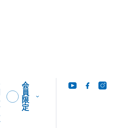
お
会
問
員
い
限
合
定
わ
せ
グ・
製品
工法
ウンロ
Q&A
につ
いて