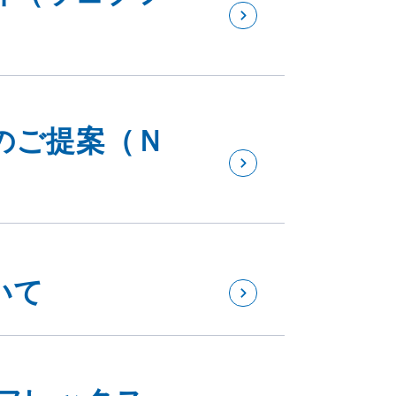
のご提案（Ｎ
いて