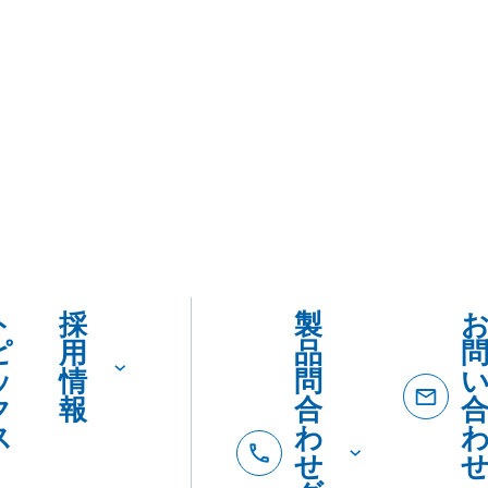
ト
採
製
ピ
用
品
ッ
情
問
ク
報
合
ス
わ
せ
ダ
イ
ヤ
ル
製品
製
カタロ
を
品
SDSダ
カ
紹
ード