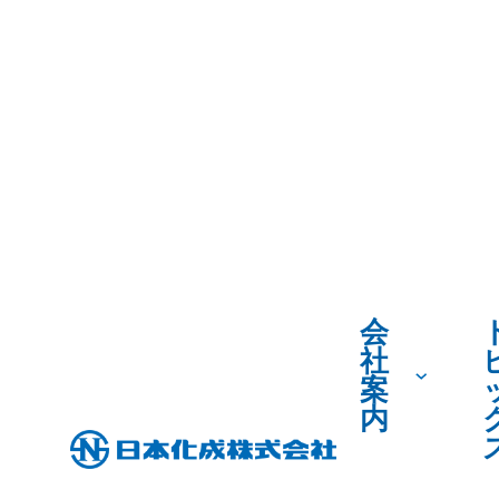
会
社
案
内