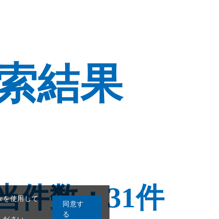
索結果
eを使用して
同意す
る
ください。
当件数：31件