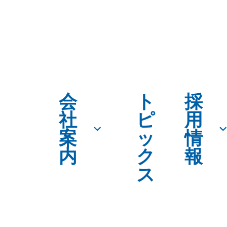
会
ト
採
社
ピ
用
案
ッ
情
内
ク
報
ス