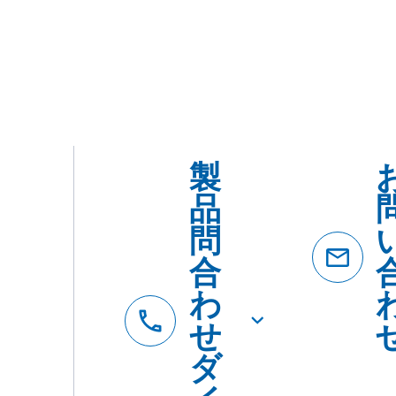
製
品
問
合
わ
せ
ダ
イ
ヤ
ル