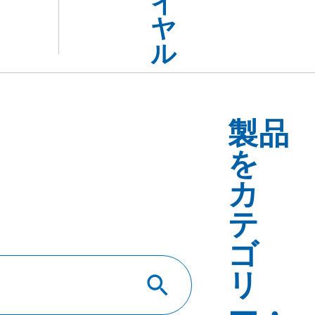
製品
を
カ
テ
ゴ
リ
ー・
用途
で
探