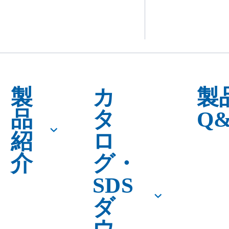
製
カ
製
品
タ
Q
紹
ロ
介
グ・
SDS
ダ
ウ
ン
ロー
ド