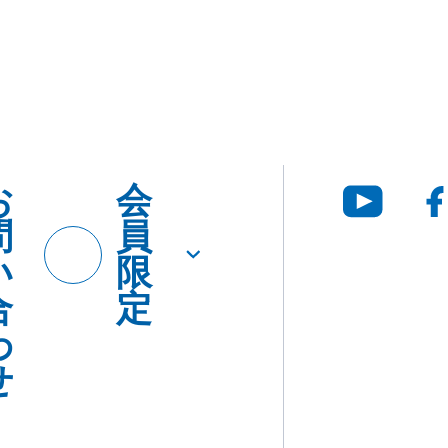
お
会
問
員
い
限
合
定
わ
せ