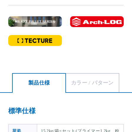
製品仕様
カラー / パターン
標準仕様
荷姿
15.2kg/箱=セット(プライマー1.2kg、粉