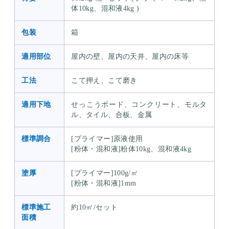
体10kg、混和液4kg )
包装
箱
適用部位
屋内の壁、屋内の天井、屋内の床等
工法
こて押え、こて磨き
適用下地
せっこうボード、コンクリート、モルタ
ル、タイル、合板、金属
標準調合
[プライマー]原液使用
[粉体・混和液]粉体10kg、混和液4kg
塗厚
[プライマー]100g/㎡
[粉体・混和液]1mm
標準施工
約10㎡/セット
面積