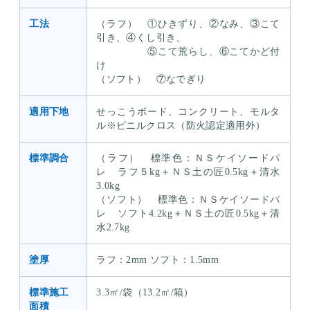
工法
（ラフ） ①ひきずり、②なみ、③こて
引き、④くし引き、
⑤こて荒らし、⑥こてかど付
け
（ソフト） ⑦なでぎり
適用下地
せっこうボード、コンクリート、モルタ
ル※ビニルクロス（防火認定適用外）
標準調合
（ラフ） 標準色：ＮＳケイソードパ
レ ラフ５kg＋ＮＳ土の匠0.5kg＋清水
3.0kg
（ソフト） 標準色：ＮＳケイソードパ
レ ソフト4.2kg＋ＮＳ土の匠0.5kg＋清
水2.7kg
塗厚
ラフ：2mm ソフト：1.5mm
標準施工
3.3㎡/袋（13.2㎡/箱）
面積