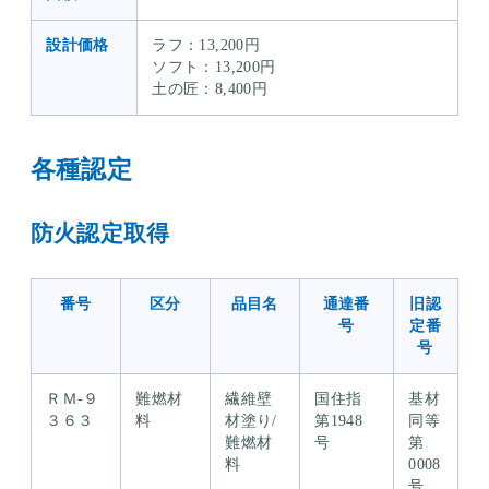
設計価格
ラフ：13,200円
ソフト：13,200円
土の匠：8,400円
各種認定
防火認定取得
番号
区分
品目名
通達番
旧認
号
定番
号
ＲＭ-９
難燃材
繊維壁
国住指
基材
３６３
料
材塗り/
第1948
同等
難燃材
号
第
料
0008
号