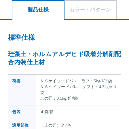
製品仕様
カラー / パターン
標準仕様
珪藻土・ホルムアルデヒド吸着分解剤配
合内装仕上材
荷姿
ＮＳケイソードパレ ラフ：5kg/ﾎﾟﾘ袋
ＮＳケイソードパレ ソフト：4.2kg/ﾎﾟﾘ
袋
土の匠：0.5kg/ﾎﾟﾘ袋
包装
４袋/箱
適用部位
（土の匠）全7色