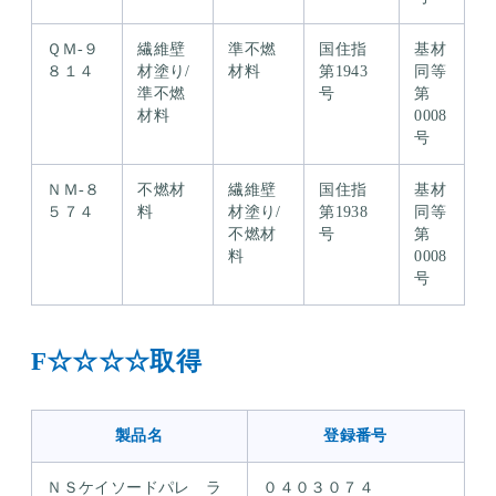
ＱＭ-９
繊維壁
準不燃
国住指
基材
８１４
材塗り/
材料
第1943
同等
準不燃
号
第
材料
0008
号
ＮＭ-８
不燃材
繊維壁
国住指
基材
５７４
料
材塗り/
第1938
同等
不燃材
号
第
料
0008
号
F☆☆☆☆取得
製品名
登録番号
ＮＳケイソードパレ ラ
０４０３０７４