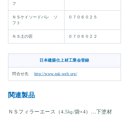
フ
ＮＳケイソードパレ ソ
０７０６０２５
フト
ＮＳ土の匠
０７０６０２２
日本建築仕上材工業会登録
問合せ先
http://www.nsk-web.org/
関連製品
ＮＳフィラーエース（4.5㎏/袋×4）…下塗材