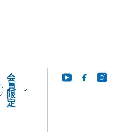
グ・
に
SDS
つ
ダウ
い
ンロ
て
ード