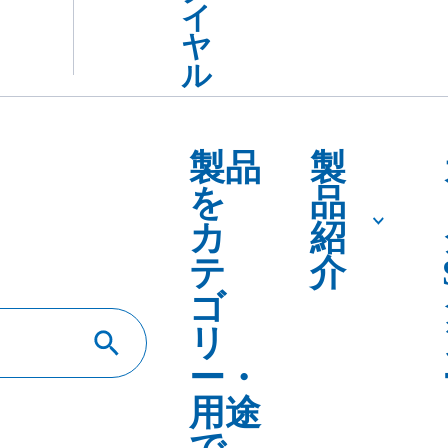
くる、確かな接着。」NSボンドセ
メント
度コンクリート下地処