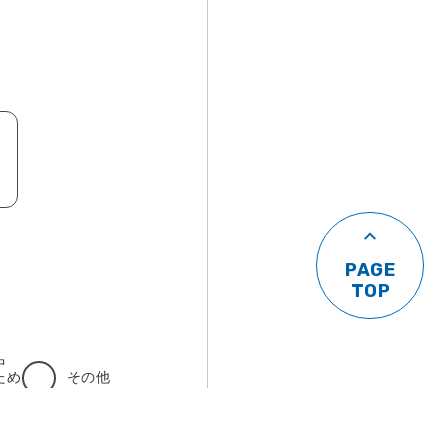
中
ため
その他