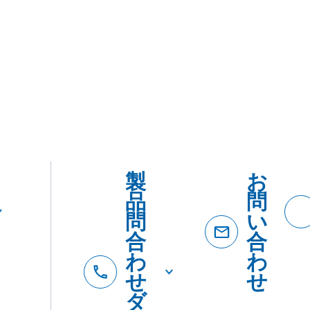
カ
紹
テ
介
ゴ
リ
ー・
用途
で
探
す
DSダウンロード