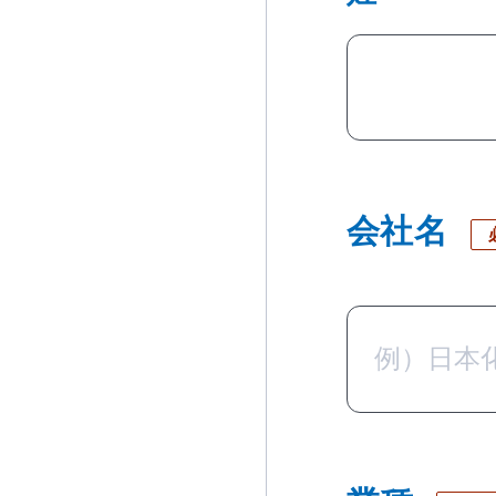
会社名
業種
必須