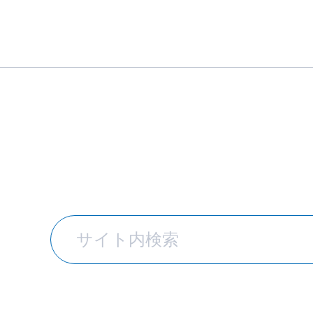
トッ
「下地からつ
プ
高強