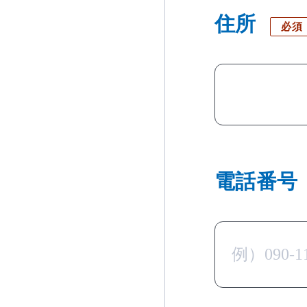
住所
必須
当社のウェブサイトは、利便性、品質維持・向上を目的に、Cooki
おります。
Cookieの利用に同意頂ける場合は、「同意する」ボタンを押して
電話番号