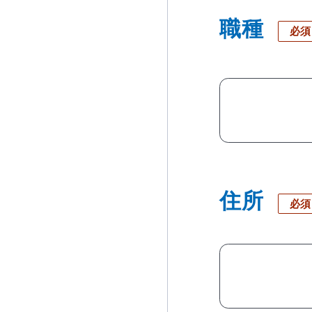
職種
必須
当社のウェブサイトは、利便性、品質維持・向上を目的に、Cooki
おります。
Cookieの利用に同意頂ける場合は、「同意する」ボタンを押して
住所
必須