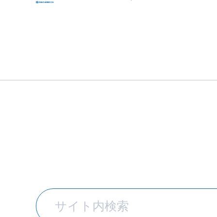
カタログ・S
トップ
カタログ・
ＮＳダブ