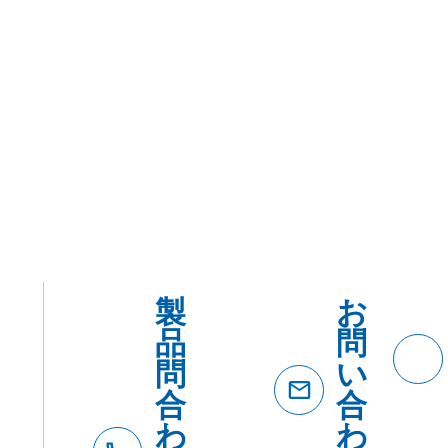
を
品
カ
紹
テ
介
ゴ
リ
ー・
用途
で
探
す