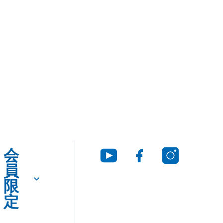
タ
Q&A
法
ロ
に
グ・
つ
SDS
い
ダ
て
ウ
ン
ロー
ド