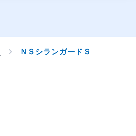
ド
ＮＳシランガードＳ
Ｓ