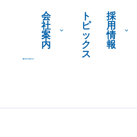
会
ト
採
社
ピ
用
案
ッ
情
内
ク
報
ス