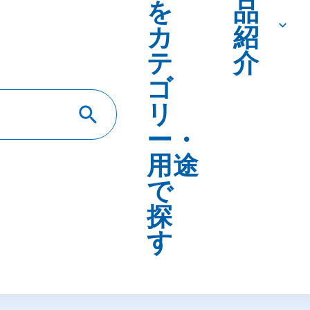
を
品
カ
紹
テ
介
ゴ
リ
ー・
用途
で
探
す