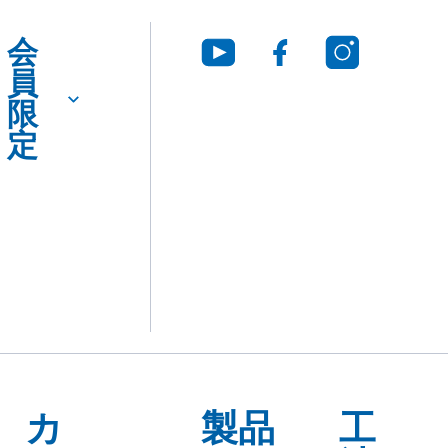
会
員
限
定
カ
製品
工