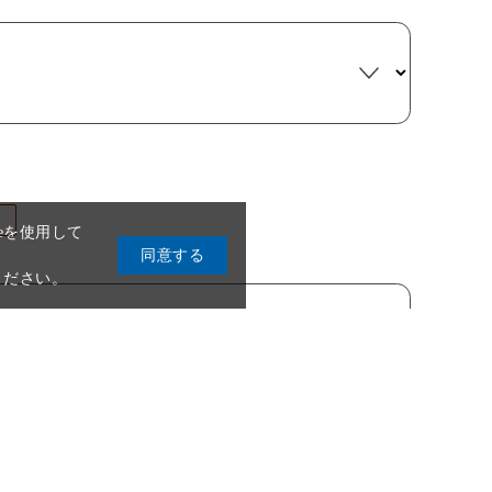
eを使用して
同意する
ください。
号
必須