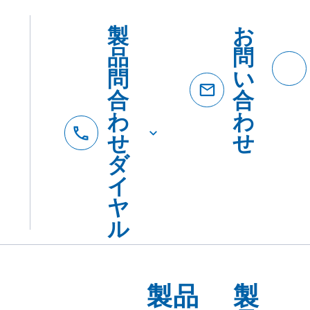
製
お
品
問
問
い
合
合
わ
わ
せ
せ
ダ
イ
ヤ
ル
製品
製