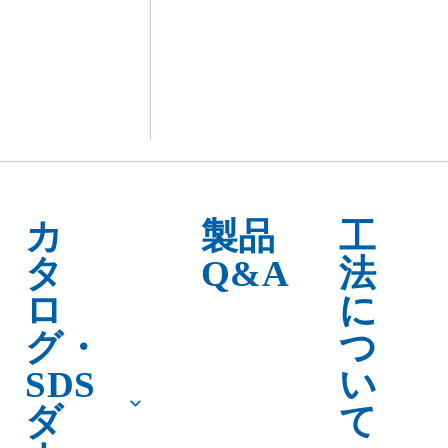
ウンロード
ＮＳ弾モル