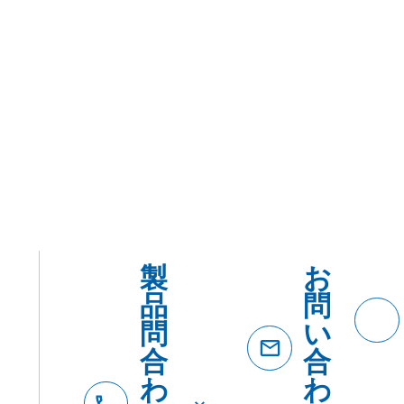
を
品
カ
紹
テ
介
ゴ
リ
ー・
用途
で
探
す