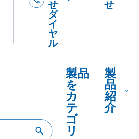
DSダウンロード
トップ
カタログ・SDSダ
ＮＳ弾モル