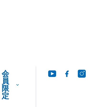
タ
Q&A
法
ロ
に
グ・
つ
SDS
い
ダ
て
ウ
ン
ロー
ド