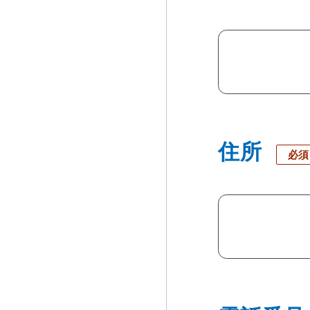
住所
必須
当社のウェブサイトは、利便性、品質維持・向上を目的に、Cooki
おります。
Cookieの利用に同意頂ける場合は、「同意する」ボタンを押して
電話番